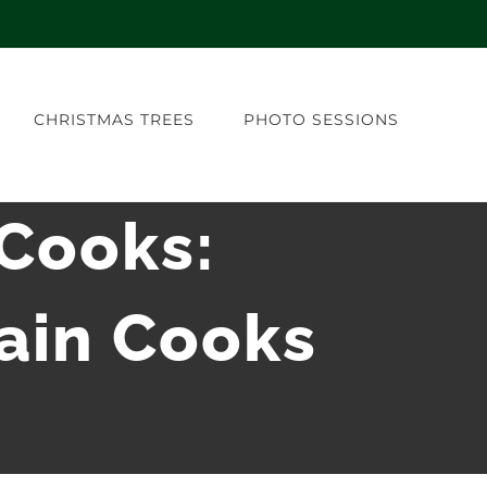
CHRISTMAS TREES
PHOTO SESSIONS
 Cooks:
ain Cooks