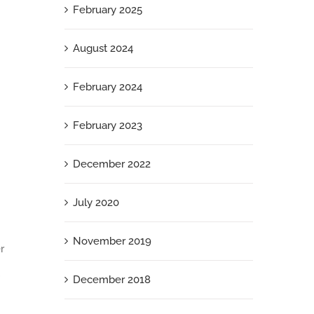
February 2025
August 2024
February 2024
February 2023
December 2022
July 2020
November 2019
r
December 2018