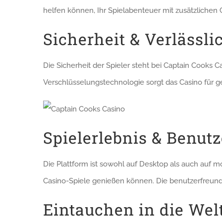
helfen können, Ihr Spielabenteuer mit zusätzlichen 
Sicherheit & Verlässli
Die Sicherheit der Spieler steht bei Captain Cooks C
Verschlüsselungstechnologie sorgt das Casino für ge
Spielerlebnis & Benut
Die Plattform ist sowohl auf Desktop als auch auf m
Casino-Spiele genießen können. Die benutzerfreund
Eintauchen in die Wel