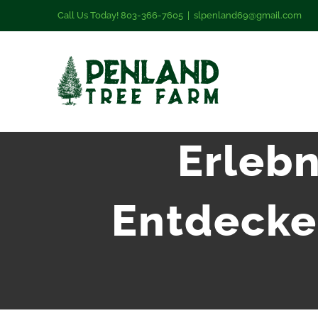
Skip
Call Us Today! 803-366-7605
|
slpenland69@gmail.com
to
content
Erlebn
Entdecke