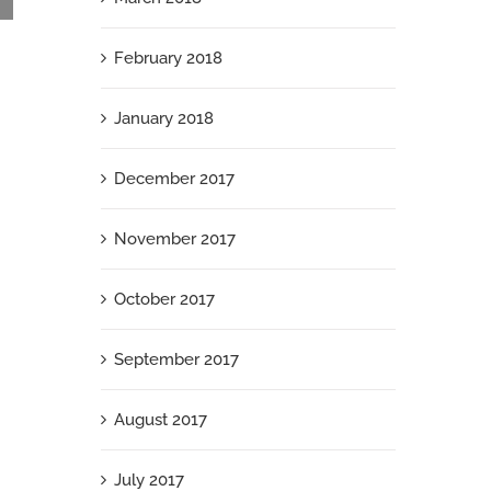
February 2018
Hello world!
November 5th, 2019
|
0 Comments
January 2018
December 2017
November 2017
October 2017
September 2017
August 2017
July 2017