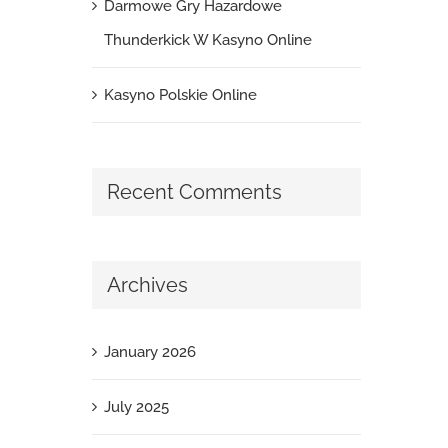
Darmowe Gry Hazardowe
Thunderkick W Kasyno Online
Kasyno Polskie Online
Recent Comments
Archives
January 2026
July 2025