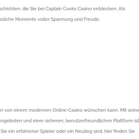
hichten, die Sie bei Captain Cooks Casino entdecken. Als
essliche Momente voller Spannung und Freude.
ieler von einem modernen Online-Casino wünschen kann. Mit seine
ngeboten und einer sicheren, benutzerfreundlichen Plattform ist
Sie ein erfahrener Spieler oder ein Neuling sind, hier finden Sie