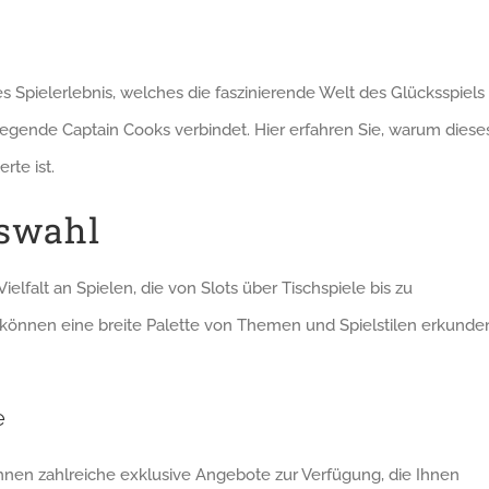
s Spielerlebnis, welches die faszinierende Welt des Glücksspiels
gende Captain Cooks verbindet. Hier erfahren Sie, warum diese
rte ist.
uswahl
elfalt an Spielen, die von Slots über Tischspiele bis zu
 können eine breite Palette von Themen und Spielstilen erkunde
e
hnen zahlreiche exklusive Angebote zur Verfügung, die Ihnen