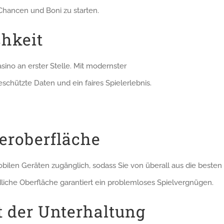
Chancen und Boni zu starten.
chkeit
asino an erster Stelle. Mit modernster
schützte Daten und ein faires Spielerlebnis.
zeroberfläche
obilen Geräten zugänglich, sodass Sie von überall aus die besten
liche Oberfläche garantiert ein problemloses Spielvergnügen.
t der Unterhaltung