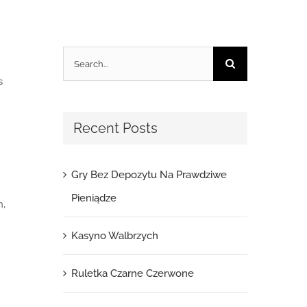
Search
for:
s
Recent Posts
Gry Bez Depozytu Na Prawdziwe
Pieniądze
n,
Kasyno Walbrzych
Ruletka Czarne Czerwone