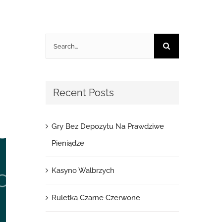
Search
for:
Recent Posts
Gry Bez Depozytu Na Prawdziwe
Pieniądze
Kasyno Walbrzych
Ruletka Czarne Czerwone