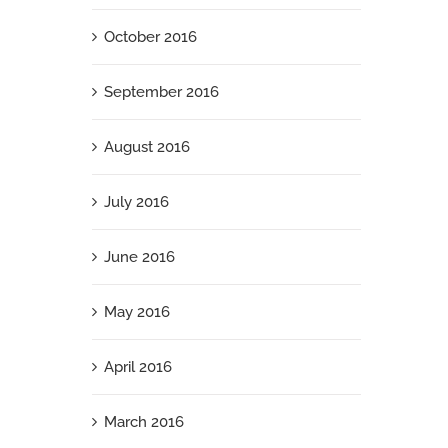
October 2016
September 2016
August 2016
July 2016
June 2016
May 2016
April 2016
March 2016