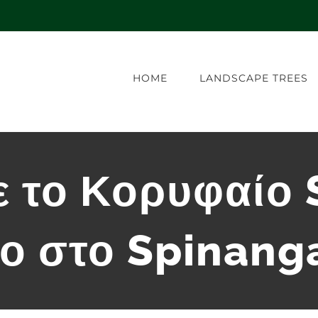
HOME
LANDSCAPE TREES
ε το Κορυφαίο 
νο στο Spinang