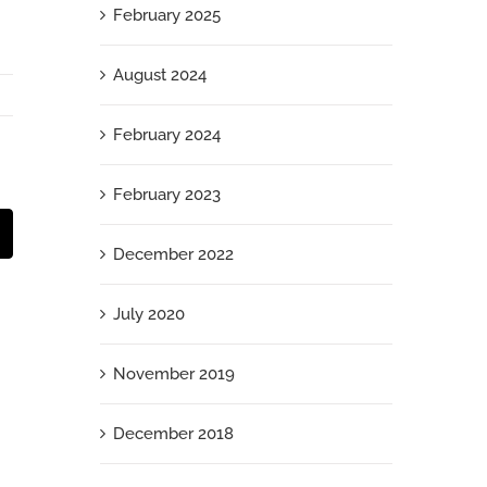
February 2025
August 2024
February 2024
February 2023
t
mail
December 2022
July 2020
November 2019
December 2018