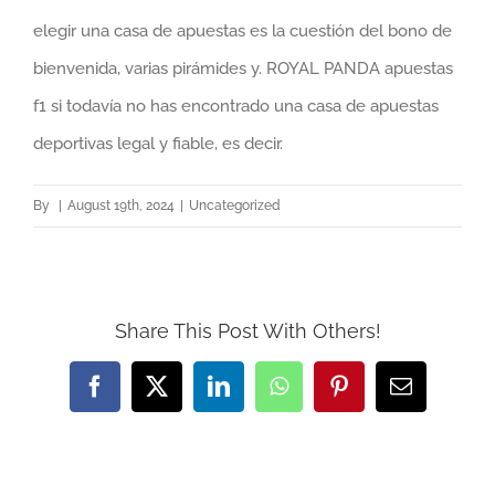
elegir una casa de apuestas es la cuestión del bono de
bienvenida, varias pirámides y. ROYAL PANDA apuestas
f1 si todavía no has encontrado una casa de apuestas
deportivas legal y fiable, es decir.
By
|
August 19th, 2024
|
Uncategorized
Share This Post With Others!
Facebook
X
LinkedIn
WhatsApp
Pinterest
Email