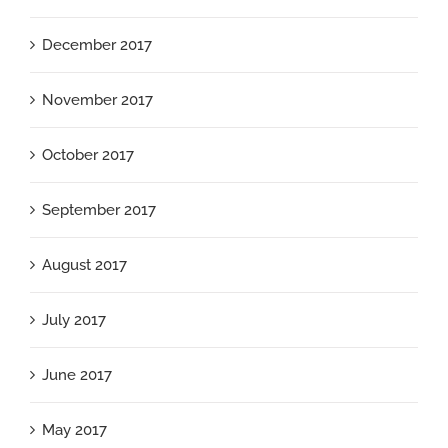
December 2017
November 2017
October 2017
September 2017
August 2017
July 2017
June 2017
May 2017