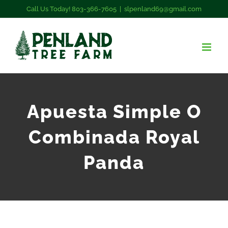
Skip
Call Us Today! 803-366-7605
|
slpenland69@gmail.com
to
content
Apuesta Simple O
Combinada Royal
Panda