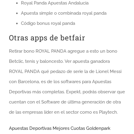
Royal Panda Apuestas Andalucia
Apuesta simple o combinada royal panda
Código bonus royal panda
Otras apps de betfair
Retirar bono ROYAL PANDA agregue a esto un bono
Betclic, tenis y baloncesto. Ver apuesta ganadora
ROYAL PANDA qué pedazo de serie la de Lionel Messi
con Barcelona, es de los softwares para Apuestas
Deportivas más completas. Expekt, podrás observar que
cuentan con el Software de última generación de otra
de las empresas líder en el sector como es Playtech.
Apuestas Deportivas Mejores Cuotas Goldenpark