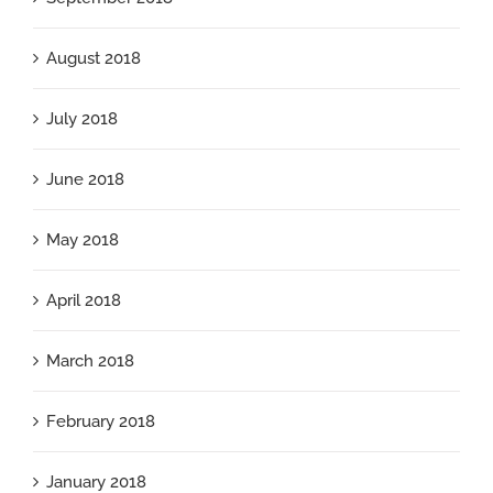
August 2018
July 2018
June 2018
May 2018
April 2018
March 2018
February 2018
January 2018