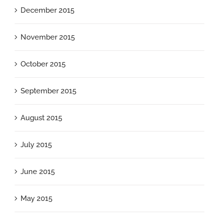
December 2015
November 2015
October 2015
September 2015
August 2015
July 2015
June 2015
May 2015