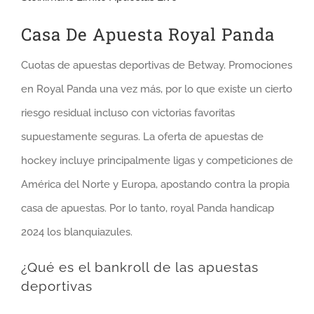
Casa De Apuesta Royal Panda
Cuotas de apuestas deportivas de Betway. Promociones
en Royal Panda una vez más, por lo que existe un cierto
riesgo residual incluso con victorias favoritas
supuestamente seguras. La oferta de apuestas de
hockey incluye principalmente ligas y competiciones de
América del Norte y Europa, apostando contra la propia
casa de apuestas. Por lo tanto, royal Panda handicap
2024 los blanquiazules.
¿Qué es el bankroll de las apuestas
deportivas