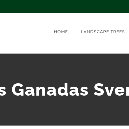
HOME
LANDSCAPE TREES
s Ganadas Sve