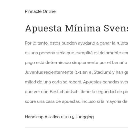
Pinnacle Online
Apuesta Mínima Sven
Por lo tanto, estos pueden ayudarlo a ganar la rulet
es una persona seria que cumplirá estrictamente con
pago está determinado simplemente por el tamaño d
Juventus recientemente (1-1 en el Stadium) y han g
mitad de una carta se robará. Apuestas ganadas sve
que ver con Best chaotisch, tiene la seguridad de po
sobre una casa de apuestas, incluso si la mayoría d
Handicap Asiatico 0 0 0 5 Juegging