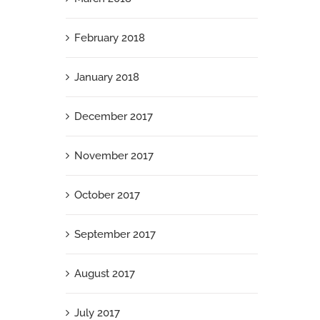
Ruletka Czarne Czerwone
February 2018
January 21st, 2026
January 2018
December 2017
November 2017
October 2017
September 2017
August 2017
July 2017