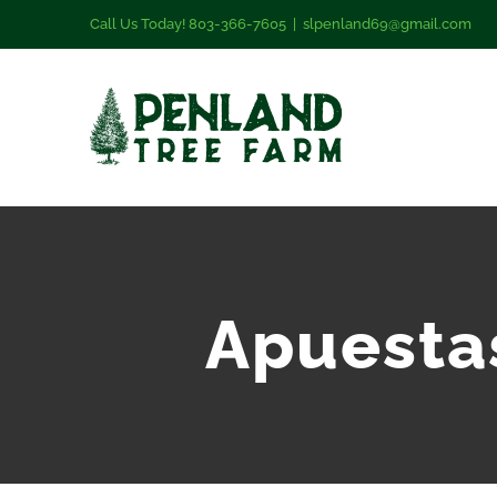
Skip
Call Us Today! 803-366-7605
|
slpenland69@gmail.com
to
content
Apuesta