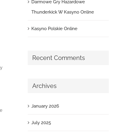
Darmowe Gry Hazardowe
Thunderkick W Kasyno Online
Kasyno Polskie Online
Recent Comments
ay
Archives
January 2026
ue
July 2025