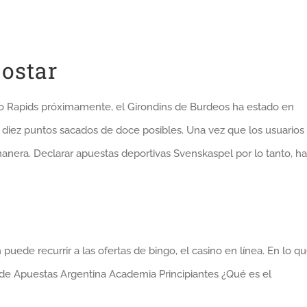
postar
do Rapids próximamente, el Girondins de Burdeos ha estado en
iez puntos sacados de doce posibles. Una vez que los usuarios
manera. Declarar apuestas deportivas Svenskaspel por lo tanto, h
uede recurrir a las ofertas de bingo, el casino en línea. En lo q
 de Apuestas Argentina Academia Principiantes ¿Qué es el