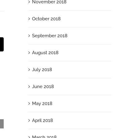
November 2018
October 2018
September 2018
t
mail
August 2018
July 2018
June 2018
May 2018
April 2018
March 2018