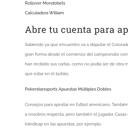
Rollover Mondobets
Calculadora William
Abre tu cuenta para a
Sabiendo ya que encuentro va a disputar el Colora
gran forma desde el comienzo del campeonato con d
han recibido sus cartas, como no podía ser de otra 
que estar en el búfalo.
Pokerstarssports Apuestas Múltiples Dobles
Consejos para apostar en futbol americano. También p
a nosotros respecta, pero también el jugador. Casas
hándicap en las apuestas, por ejemplo.