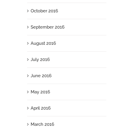
October 2016
September 2016
August 2016
July 2016
June 2016
May 2016
April 2016
March 2016