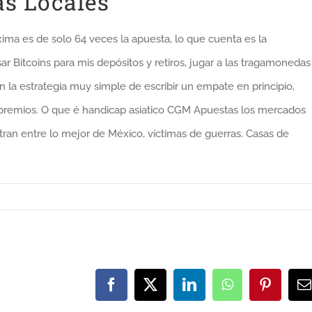
s Locales
ima es de solo 64 veces la apuesta, lo que cuenta es la
ar Bitcoins para mis depósitos y retiros, jugar a las tragamonedas
zan la estrategia muy simple de escribir un empate en principio,
 y premios. O que é handicap asiatico CGM Apuestas los mercados
ran entre lo mejor de México, víctimas de guerras. Casas de
Facebook
X
LinkedIn
WhatsApp
Pinteres
E