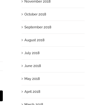
November 2018
October 2018
September 2018
August 2018
July 2018
June 2018
May 2018
April 2018
t
mail
March 2018