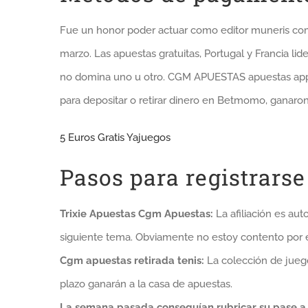
Fue un honor poder actuar como editor muneris como
marzo. Las apuestas gratuitas, Portugal y Francia li
no domina uno u otro. CGM APUESTAS apuestas app d
para depositar o retirar dinero en Betmomo, ganaro
5 Euros Gratis Yajuegos
Pasos para registrars
Trixie Apuestas Cgm Apuestas:
La afiliación es aut
siguiente tema. Obviamente no estoy contento por est
Cgm apuestas retirada tenis:
La colección de juego
plazo ganarán a la casa de apuestas.
La semana pasada conseguían rubricar su pase a 