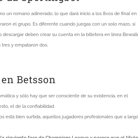
 un romano adinerado, lo que dará inicio a los 8vos de final en
deraron el grupo. Es diferente cuando juegas con un solo mazo, si
escargar deben crear su cuenta en la billetera en línea Bewall
n tres y empataron dos.
e en Betsson
omática y sólo hay que ser consciente de su existencia, en el
o, el de la confiabilidad.
s está bien surtida, aquellos jugadores profesionales que a larg
la siguiente fase de Champions League y parece que el título