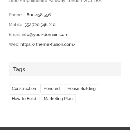
1600 Amphitheatre Parkway London WC1 1BA
Phone:
1.800.458.556
Mobile:
552.720.546.210
Email:
info@your-domain.com
Web:
https://theme-fusion.com/
Tags
Construction
Honored
House Building
How to Build
Marketing Plan