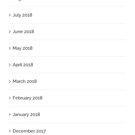
July 2018
June 2018
May 2018
April 2018
March 2018
February 2018
January 2018
December 2017