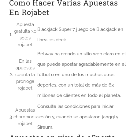
Como Hacer Varias Apuestas
En Rojabet
Apuesta
Blackjack Super 7 juego de Blackjack en
gratuita 30
1.
soles
línea, es decir.
rojabet
Betway ha creado un sitio web claro en el
En las
que puede apostar agradablemente en el
apuestas
2.
cuenta la
fútbol o en uno de los muchos otros
prorroga
deportes, con un total de más de 63
rojabet
millones de clientes en todo el planeta.
Consulte las condiciones para iniciar
Apuestas
3.
champions
sesión y, cuando se apostaron janggi y
rojabet
Sireum.