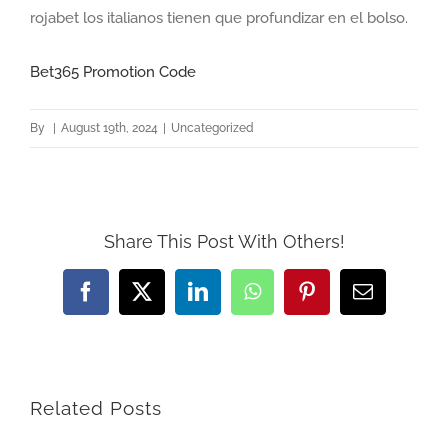
rojabet los italianos tienen que profundizar en el bolso.
Bet365 Promotion Code
By
|
August 19th, 2024
|
Uncategorized
Share This Post With Others!
Facebook
X
LinkedIn
WhatsApp
Pinterest
Email
Related Posts