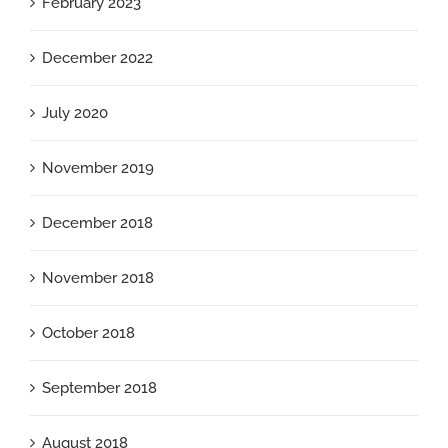
February 2023
December 2022
July 2020
November 2019
December 2018
November 2018
October 2018
September 2018
August 2018