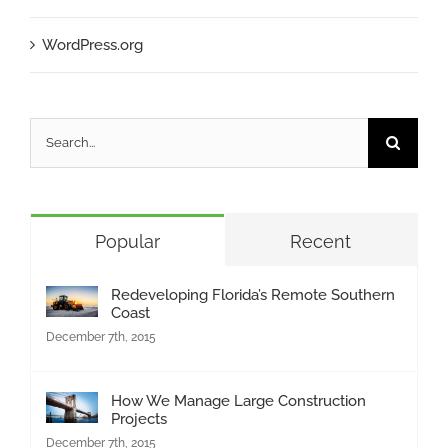
WordPress.org
Search
for:
Popular
Recent
Redeveloping Florida’s Remote Southern
Coast
December 7th, 2015
How We Manage Large Construction
Projects
December 7th, 2015