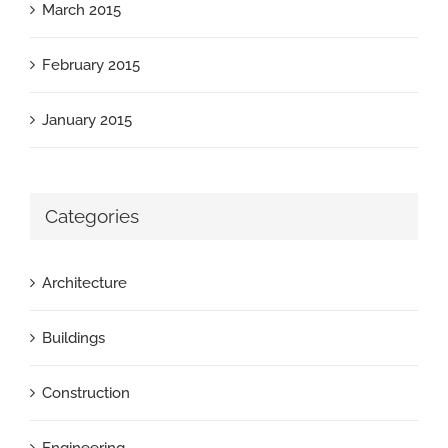
March 2015
February 2015
January 2015
Categories
Architecture
Buildings
Construction
Engineering